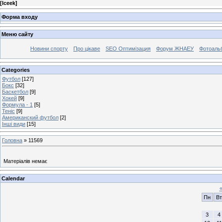
[
Iceek
]
Форма входу
Меню сайту
Новини спорту
Про цікаве
SEO Оптимізация
Форум ЖНАЕУ
Фотоаль
Categories
Футбол
[127]
Бокс
[32]
Баскетбол
[9]
Хокей
[9]
Формула - 1
[5]
Теніс
[9]
Американский футбол
[2]
Інші види
[15]
Головна
»
11569
Матеріалів немає
Calendar
Пн
Вт
3
4