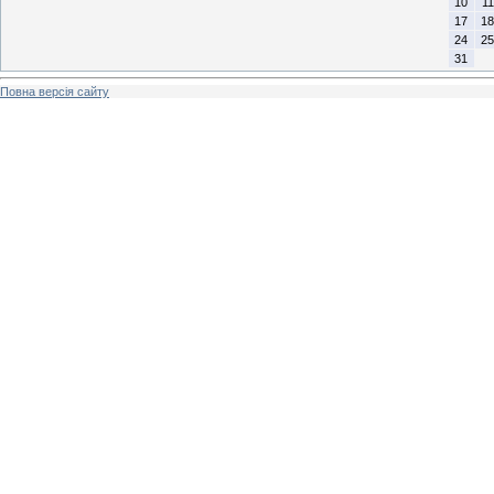
10
11
17
18
24
25
31
Повна версія сайту