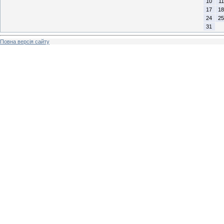
10
11
17
18
24
25
31
Повна версія сайту