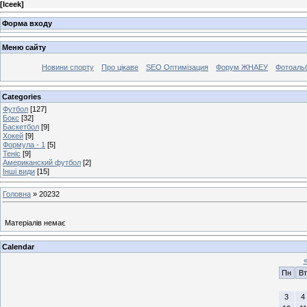
[
Iceek
]
Форма входу
Меню сайту
Новини спорту
Про цікаве
SEO Оптимізация
Форум ЖНАЕУ
Фотоаль
Categories
Футбол
[127]
Бокс
[32]
Баскетбол
[9]
Хокей
[9]
Формула - 1
[5]
Теніс
[9]
Американский футбол
[2]
Інші види
[15]
Головна
»
20232
Матеріалів немає
Calendar
Пн
Вт
3
4