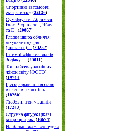
ВІДЕО
(
22340
)
Спортивні автомобілі
екстра-класу
(
22136
)
Cухофрукти. Абрикоси,
Ізюм, Чорнослив, Яблука
та Г...
(
20867
)
Гладка шкіра обличчя:
лікування вугрів
(постакне)....
(
20252
)
Інтимні «фішки» знаків
Зодіаку …
(
20011
)
Топ найсексуальніших
жінок світу [ФОТО]
(
19744
)
Ідеї оформлення весілля
втілені в реальність.
(
18260
)
Любовні ігри у ванній
(
17243
)
Струнка фігура: цікаві
хитрощі зірок.
(
16674
)
Найбільш вражаючі чудеса