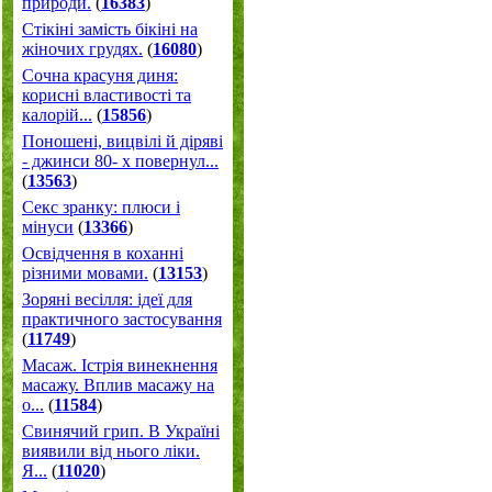
природи.
(
16383
)
Стікіні замість бікіні на
жіночих грудях.
(
16080
)
Сочна красуня диня:
корисні властивості та
калорій...
(
15856
)
Поношені, вицвілі й діряві
- джинси 80- х повернул...
(
13563
)
Секс зранку: плюси і
мінуси
(
13366
)
Освідчення в коханні
різними мовами.
(
13153
)
Зоряні весілля: ідеї для
практичного застосування
(
11749
)
Масаж. Істрія винекнення
масажу. Вплив масажу на
о...
(
11584
)
Свинячий грип. В Україні
виявили від нього ліки.
Я...
(
11020
)