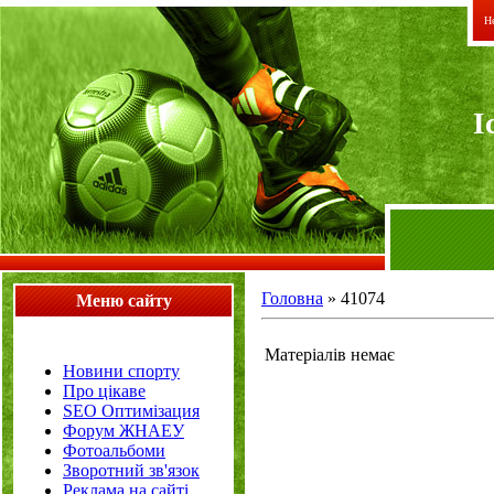
Не
I
Головна
»
41074
Меню сайту
Матеріалів немає
Новини спорту
Про цікаве
SEO Оптимізация
Форум ЖНАЕУ
Фотоальбоми
Зворотний зв'язок
Реклама на сайті