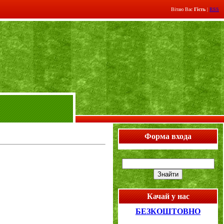
Вітаю Вас
Гість
|
RSS
Форма входа
Качай у нас
БЕЗКОШТОВНО