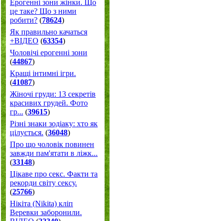
Ерогенні зони жінки. Що
це таке? Що з ними
робити?
(
78624
)
Як правильно качаться
+ВІДЕО
(
63354
)
Чоловічі ерогенні зони
(
44867
)
Кращі інтимні ігри.
(
41087
)
Жіночі груди: 13 секретів
красивих грудей. Фото
гр...
(
39615
)
Різні знаки зодіаку: хто як
цілується.
(
36048
)
Про що чоловік повинен
завжди пам'ятати в ліжк...
(
33148
)
Цікаве про секс. Факти та
рекорди світу сексу.
(
25766
)
Нікіта (Nikita) кліп
Веревки заборонили.