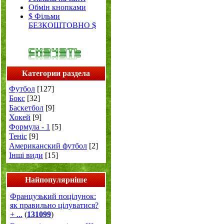
Обмін кнопками
$ Фільми
БЕЗКОШТОВНО $
Категории раздела
Футбол
[127]
Бокс
[32]
Баскетбол
[9]
Хокей
[9]
Формула - 1
[5]
Теніс
[9]
Американский футбол
[2]
Інші види
[15]
Найпопулярніше
Французький поцілунок:
як правильно цілуватися?
+ ...
(
131099
)