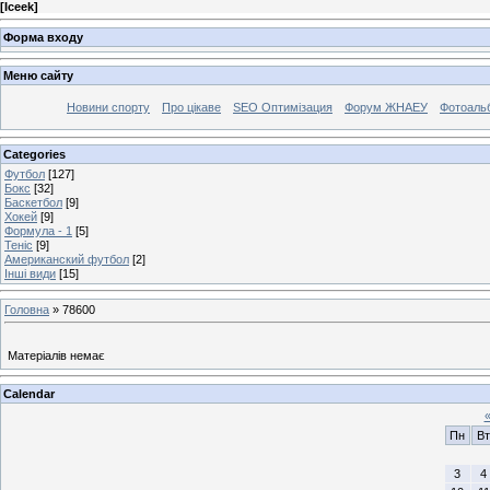
[
Iceek
]
Форма входу
Меню сайту
Новини спорту
Про цікаве
SEO Оптимізация
Форум ЖНАЕУ
Фотоаль
Categories
Футбол
[127]
Бокс
[32]
Баскетбол
[9]
Хокей
[9]
Формула - 1
[5]
Теніс
[9]
Американский футбол
[2]
Інші види
[15]
Головна
»
78600
Матеріалів немає
Calendar
Пн
Вт
3
4