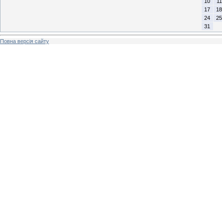
10
11
17
18
24
25
31
Повна версія сайту