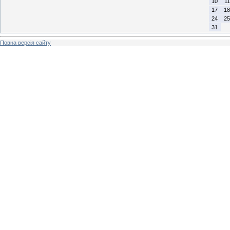
10
11
17
18
24
25
31
Повна версія сайту