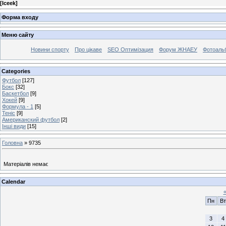
[
Iceek
]
Форма входу
Меню сайту
Новини спорту
Про цікаве
SEO Оптимізация
Форум ЖНАЕУ
Фотоаль
Categories
Футбол
[127]
Бокс
[32]
Баскетбол
[9]
Хокей
[9]
Формула - 1
[5]
Теніс
[9]
Американский футбол
[2]
Інші види
[15]
Головна
»
9735
Матеріалів немає
Calendar
Пн
Вт
3
4