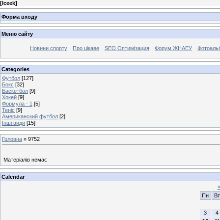
[
Iceek
]
Форма входу
Меню сайту
Новини спорту
Про цікаве
SEO Оптимізация
Форум ЖНАЕУ
Фотоаль
Categories
Футбол
[127]
Бокс
[32]
Баскетбол
[9]
Хокей
[9]
Формула - 1
[5]
Теніс
[9]
Американский футбол
[2]
Інші види
[15]
Головна
»
9752
Матеріалів немає
Calendar
Пн
Вт
3
4