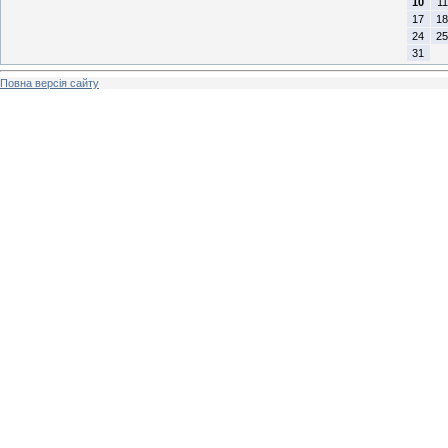
10
11
17
18
24
25
31
Повна версія сайту