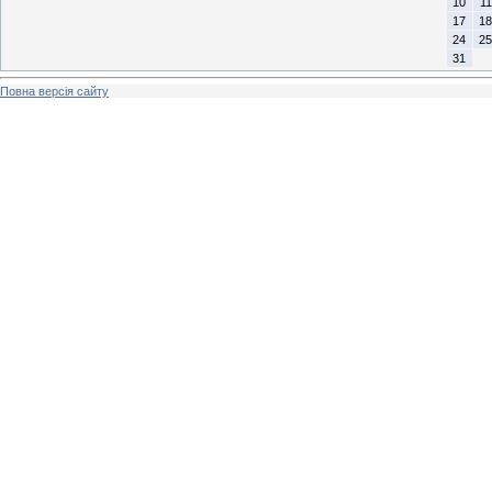
10
11
17
18
24
25
31
Повна версія сайту