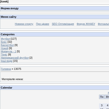
[
Iceek
]
Форма входу
Меню сайту
Новини спорту
Про цікаве
SEO Оптимізация
Форум ЖНАЕУ
Фотоаль
Categories
Футбол
[127]
Бокс
[32]
Баскетбол
[9]
Хокей
[9]
Формула - 1
[5]
Теніс
[9]
Американский футбол
[2]
Інші види
[15]
Головна
»
13075
Матеріалів немає
Calendar
Пн
Вт
3
4