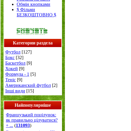
Обмін кнопками
$ Фільми
БЕЗКОШТОВНО $
Категории раздела
Футбол
[127]
Бокс
[32]
Баскетбол
[9]
Хокей
[9]
Формула - 1
[5]
Теніс
[9]
Американский футбол
[2]
Інші види
[15]
Найпопулярніше
Французький поцілунок:
як правильно цілуватися?
+ ...
(
131093
)