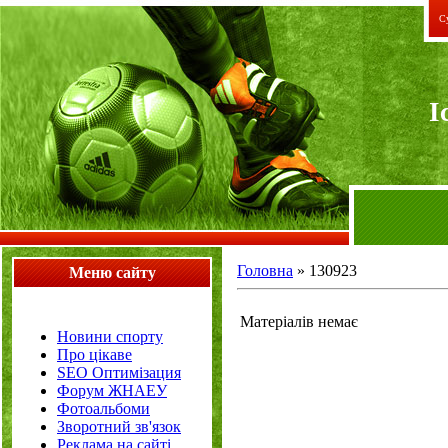
Су
I
Головна
»
130923
Меню сайту
Матеріалів немає
Новини спорту
Про цікаве
SEO Оптимізация
Форум ЖНАЕУ
Фотоальбоми
Зворотний зв'язок
Реклама на сайті