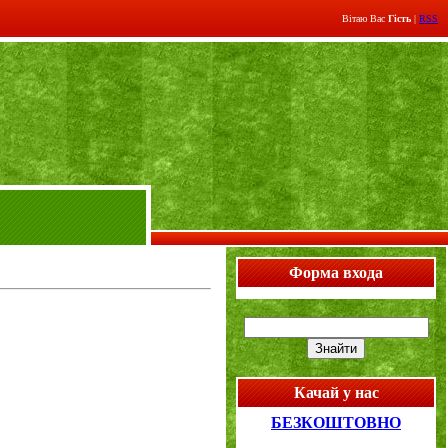
Вітаю Вас
Гість
|
RSS
Форма входа
Качай у нас
БЕЗКОШТОВНО