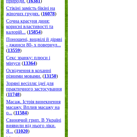
природи.
(
16381
)
Стікіні замість бікіні на
жіночих грудях.
(
16078
)
Сочна красуня диня:
корисні властивості та
калорій...
(
15854
)
Поношені, вицвілі й діряві
- джинси 80- х повернул...
(
13559
)
Секс зранку: плюси і
мінуси
(
13364
)
Освідчення в коханні
різними мовами.
(
13150
)
Зоряні весілля: ідеї для
практичного застосування
(
11748
)
Масаж. Істрія винекнення
масажу. Вплив масажу на
о...
(
11584
)
Свинячий грип. В Україні
виявили від нього ліки.
Я...
(
11020
)