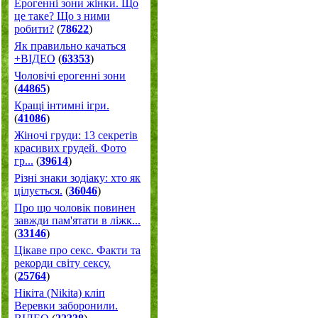
Ерогенні зони жінки. Що
це таке? Що з ними
робити?
(
78622
)
Як правильно качаться
+ВІДЕО
(
63353
)
Чоловічі ерогенні зони
(
44865
)
Кращі інтимні ігри.
(
41086
)
Жіночі груди: 13 секретів
красивих грудей. Фото
гр...
(
39614
)
Різні знаки зодіаку: хто як
цілується.
(
36046
)
Про що чоловік повинен
завжди пам'ятати в ліжк...
(
33146
)
Цікаве про секс. Факти та
рекорди світу сексу.
(
25764
)
Нікіта (Nikita) кліп
Веревки заборонили.