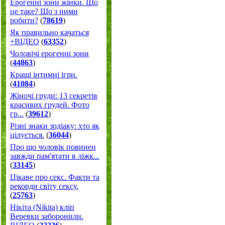
Ерогенні зони жінки. Що
це таке? Що з ними
робити?
(
78619
)
Як правильно качаться
+ВІДЕО
(
63352
)
Чоловічі ерогенні зони
(
44863
)
Кращі інтимні ігри.
(
41084
)
Жіночі груди: 13 секретів
красивих грудей. Фото
гр...
(
39612
)
Різні знаки зодіаку: хто як
цілується.
(
36044
)
Про що чоловік повинен
завжди пам'ятати в ліжк...
(
33145
)
Цікаве про секс. Факти та
рекорди світу сексу.
(
25763
)
Нікіта (Nikita) кліп
Веревки заборонили.