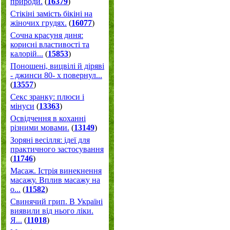
природи.
(
16379
)
Стікіні замість бікіні на
жіночих грудях.
(
16077
)
Сочна красуня диня:
корисні властивості та
калорій...
(
15853
)
Поношені, вицвілі й діряві
- джинси 80- х повернул...
(
13557
)
Секс зранку: плюси і
мінуси
(
13363
)
Освідчення в коханні
різними мовами.
(
13149
)
Зоряні весілля: ідеї для
практичного застосування
(
11746
)
Масаж. Істрія винекнення
масажу. Вплив масажу на
о...
(
11582
)
Свинячий грип. В Україні
виявили від нього ліки.
Я...
(
11018
)