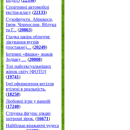
ВІДЕО
(
22336
)
Спортивні автомобілі
екстра-класу
(
22133
)
Cухофрукти. Абрикоси,
Ізюм, Чорнослив, Яблука
та Г...
(
20863
)
Гладка шкіра обличчя:
лікування вугрів
(постакне)....
(
20249
)
Інтимні «фішки» знаків
Зодіаку …
(
20008
)
Топ найсексуальніших
жінок світу [ФОТО]
(
19741
)
Ідеї оформлення весілля
втілені в реальність.
(
18258
)
Любовні ігри у ванній
(
17240
)
Струнка фігура: цікаві
хитрощі зірок.
(
16671
)
Найбільш вражаючі чудеса