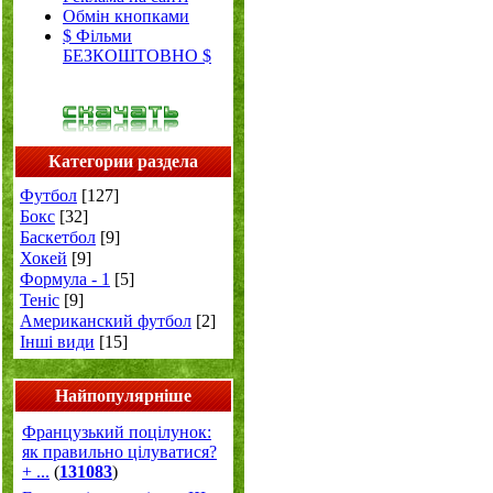
Обмін кнопками
$ Фільми
БЕЗКОШТОВНО $
Категории раздела
Футбол
[127]
Бокс
[32]
Баскетбол
[9]
Хокей
[9]
Формула - 1
[5]
Теніс
[9]
Американский футбол
[2]
Інші види
[15]
Найпопулярніше
Французький поцілунок:
як правильно цілуватися?
+ ...
(
131083
)