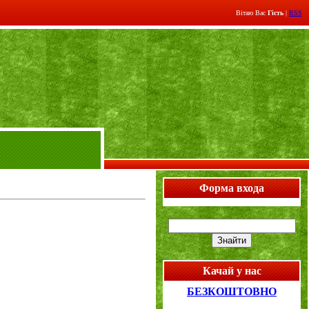
Вітаю Вас
Гість
|
RSS
Форма входа
Качай у нас
БЕЗКОШТОВНО