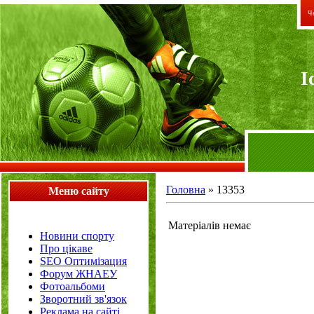
Че
I
Головна
»
13353
Меню сайту
Матеріалів немає
Новини спорту
Про цікаве
SEO Оптимізация
Форум ЖНАЕУ
Фотоальбоми
Зворотний зв'язок
Реклама на сайті