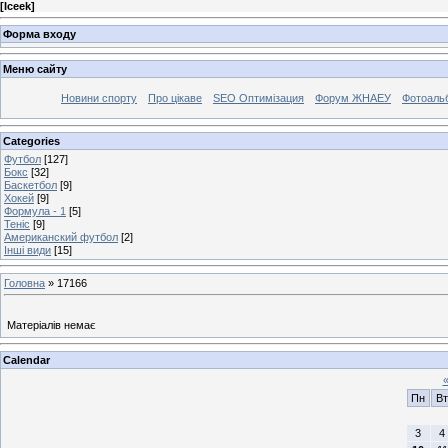
[
Iceek
]
Форма входу
Меню сайту
Новини спорту
Про цікаве
SEO Оптимізация
Форум ЖНАЕУ
Фотоаль
Categories
Футбол
[127]
Бокс
[32]
Баскетбол
[9]
Хокей
[9]
Формула - 1
[5]
Теніс
[9]
Американский футбол
[2]
Інші види
[15]
Головна
»
17166
Матеріалів немає
Calendar
Пн
Вт
3
4