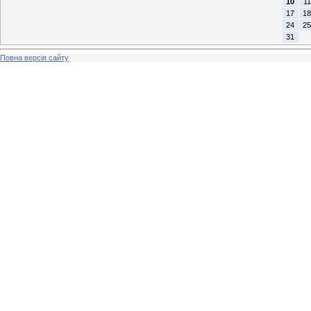
10
11
17
18
24
25
31
Повна версія сайту