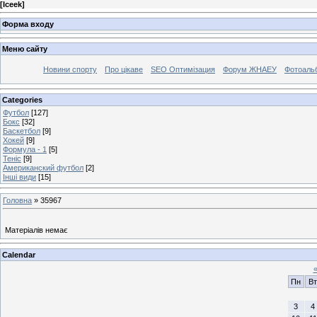
[
Iceek
]
Форма входу
Меню сайту
Новини спорту
Про цікаве
SEO Оптимізация
Форум ЖНАЕУ
Фотоаль
Categories
Футбол
[127]
Бокс
[32]
Баскетбол
[9]
Хокей
[9]
Формула - 1
[5]
Теніс
[9]
Американский футбол
[2]
Інші види
[15]
Головна
»
35967
Матеріалів немає
Calendar
Пн
Вт
3
4