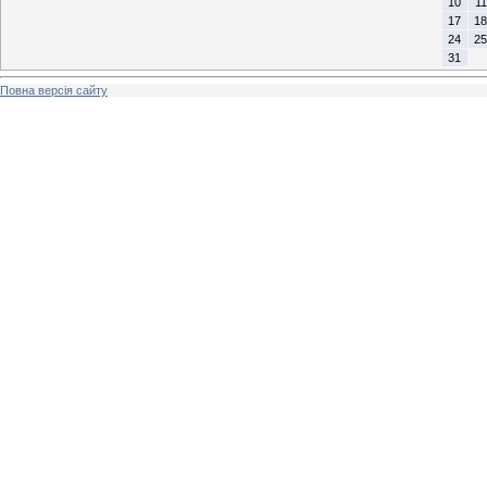
10
11
17
18
24
25
31
Повна версія сайту