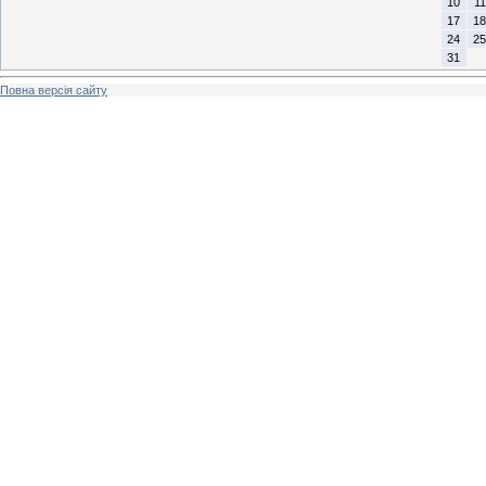
10
11
17
18
24
25
31
Повна версія сайту