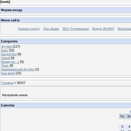
[
Iceek
]
Форма входу
Меню сайту
Новини спорту
Про цікаве
SEO Оптимізация
Форум ЖНАЕУ
Фотоаль
Categories
Футбол
[127]
Бокс
[32]
Баскетбол
[9]
Хокей
[9]
Формула - 1
[5]
Теніс
[9]
Американский футбол
[2]
Інші види
[15]
Головна
»
36027
Матеріалів немає
Calendar
Пн
Вт
3
4