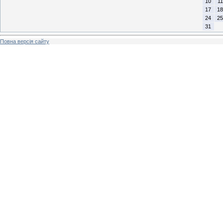
10
11
17
18
24
25
31
Повна версія сайту