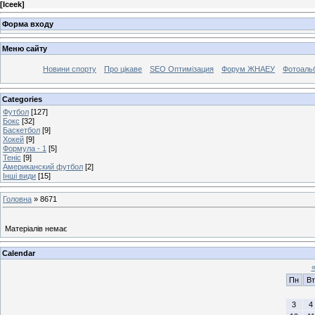
[
Iceek
]
Форма входу
Меню сайту
Новини спорту
Про цікаве
SEO Оптимізация
Форум ЖНАЕУ
Фотоаль
Categories
Футбол
[127]
Бокс
[32]
Баскетбол
[9]
Хокей
[9]
Формула - 1
[5]
Теніс
[9]
Американский футбол
[2]
Інші види
[15]
Головна
»
8671
Матеріалів немає
Calendar
Пн
Вт
3
4