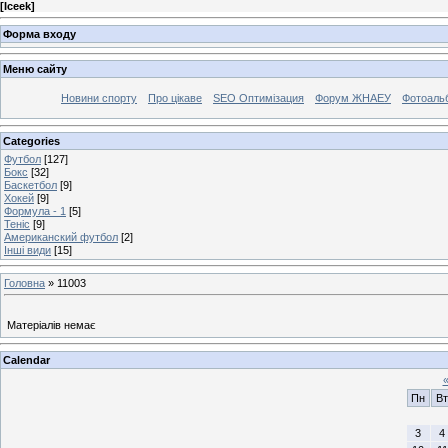
[
Iceek
]
Форма входу
Меню сайту
Новини спорту
Про цікаве
SEO Оптимізация
Форум ЖНАЕУ
Фотоаль
Categories
Футбол
[127]
Бокс
[32]
Баскетбол
[9]
Хокей
[9]
Формула - 1
[5]
Теніс
[9]
Американский футбол
[2]
Інші види
[15]
Головна
»
11003
Матеріалів немає
Calendar
Пн
Вт
3
4