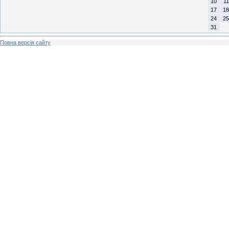
10
11
17
18
24
25
31
Повна версія сайту