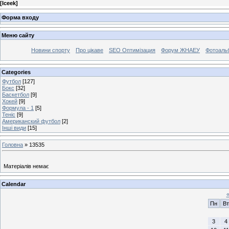
[
Iceek
]
Форма входу
Меню сайту
Новини спорту
Про цікаве
SEO Оптимізация
Форум ЖНАЕУ
Фотоаль
Categories
Футбол
[127]
Бокс
[32]
Баскетбол
[9]
Хокей
[9]
Формула - 1
[5]
Теніс
[9]
Американский футбол
[2]
Інші види
[15]
Головна
»
13535
Матеріалів немає
Calendar
Пн
Вт
3
4