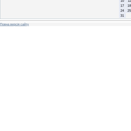
10
11
17
18
24
25
31
Повна версія сайту