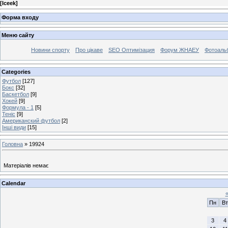
[
Iceek
]
Форма входу
Меню сайту
Новини спорту
Про цікаве
SEO Оптимізация
Форум ЖНАЕУ
Фотоаль
Categories
Футбол
[127]
Бокс
[32]
Баскетбол
[9]
Хокей
[9]
Формула - 1
[5]
Теніс
[9]
Американский футбол
[2]
Інші види
[15]
Головна
»
19924
Матеріалів немає
Calendar
Пн
Вт
3
4