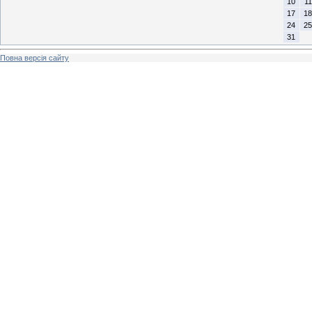
10
11
17
18
24
25
31
Повна версія сайту