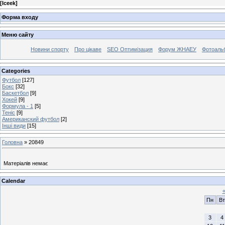
[
Iceek
]
Форма входу
Меню сайту
Новини спорту
Про цікаве
SEO Оптимізация
Форум ЖНАЕУ
Фотоаль
Categories
Футбол
[127]
Бокс
[32]
Баскетбол
[9]
Хокей
[9]
Формула - 1
[5]
Теніс
[9]
Американский футбол
[2]
Інші види
[15]
Головна
»
20849
Матеріалів немає
Calendar
Пн
Вт
3
4