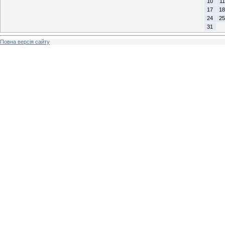
10
11
17
18
24
25
31
Повна версія сайту