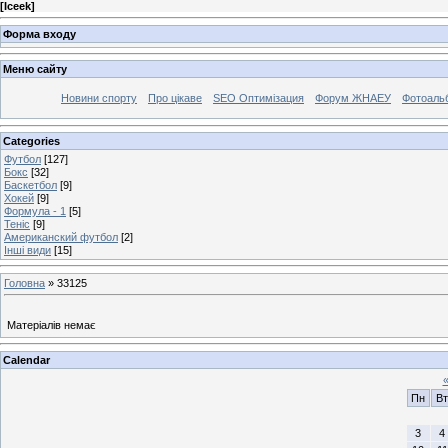
[
Iceek
]
Форма входу
Меню сайту
Новини спорту
Про цікаве
SEO Оптимізация
Форум ЖНАЕУ
Фотоаль
Categories
Футбол
[127]
Бокс
[32]
Баскетбол
[9]
Хокей
[9]
Формула - 1
[5]
Теніс
[9]
Американский футбол
[2]
Інші види
[15]
Головна
»
33125
Матеріалів немає
Calendar
Пн
Вт
3
4