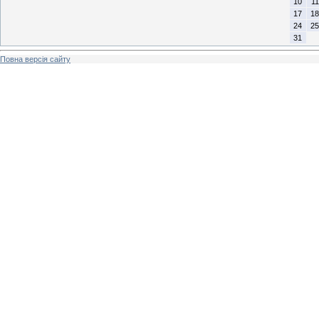
10
11
17
18
24
25
31
Повна версія сайту