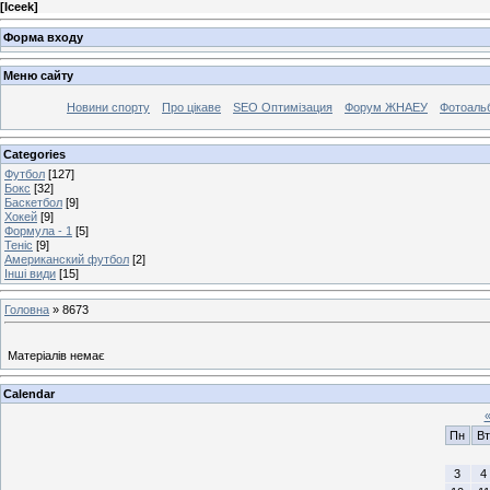
[
Iceek
]
Форма входу
Меню сайту
Новини спорту
Про цікаве
SEO Оптимізация
Форум ЖНАЕУ
Фотоаль
Categories
Футбол
[127]
Бокс
[32]
Баскетбол
[9]
Хокей
[9]
Формула - 1
[5]
Теніс
[9]
Американский футбол
[2]
Інші види
[15]
Головна
»
8673
Матеріалів немає
Calendar
Пн
Вт
3
4