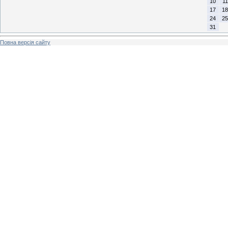
10
11
17
18
24
25
31
Повна версія сайту