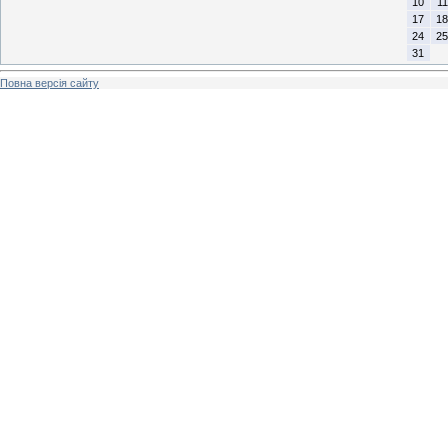
10
11
17
18
24
25
31
Повна версія сайту