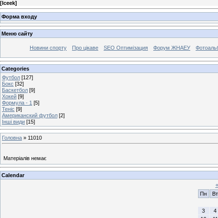
[
Iceek
]
Форма входу
Меню сайту
Новини спорту
Про цікаве
SEO Оптимізация
Форум ЖНАЕУ
Фотоаль
Categories
Футбол
[127]
Бокс
[32]
Баскетбол
[9]
Хокей
[9]
Формула - 1
[5]
Теніс
[9]
Американский футбол
[2]
Інші види
[15]
Головна
»
11010
Матеріалів немає
Calendar
Пн
Вт
3
4