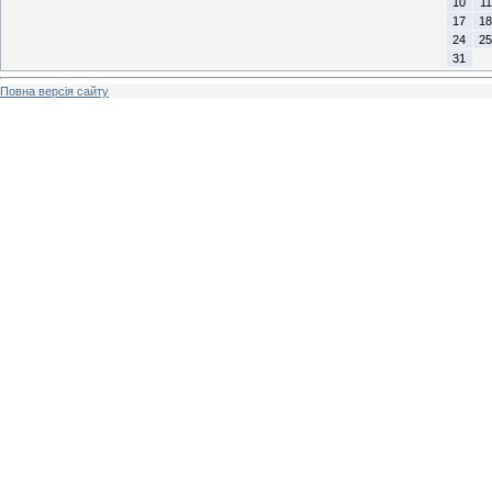
10
11
17
18
24
25
31
Повна версія сайту