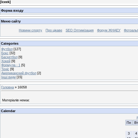
[
Iceek
]
Форма входу
Меню сайту
Новини спорту
Про цікаве
SEO Оптимізация
Форум ЖНАЕУ
Фотоаль
Categories
Футбол
[127]
Бокс
[32]
Баскетбол
[9]
Хокей
[9]
Формула - 1
[5]
Теніс
[9]
Американский футбол
[2]
Інші види
[15]
Головна
»
16058
Матеріалів немає
Calendar
Пн
Вт
3
4