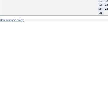
10
11
17
18
24
25
31
Повна версія сайту