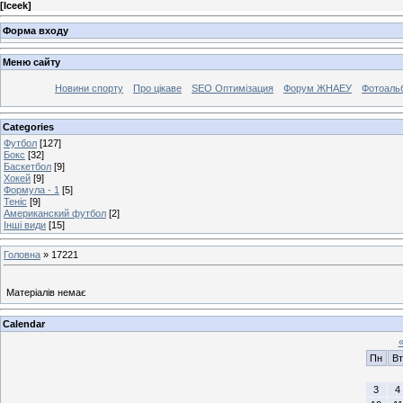
[
Iceek
]
Форма входу
Меню сайту
Новини спорту
Про цікаве
SEO Оптимізация
Форум ЖНАЕУ
Фотоаль
Categories
Футбол
[127]
Бокс
[32]
Баскетбол
[9]
Хокей
[9]
Формула - 1
[5]
Теніс
[9]
Американский футбол
[2]
Інші види
[15]
Головна
»
17221
Матеріалів немає
Calendar
Пн
Вт
3
4