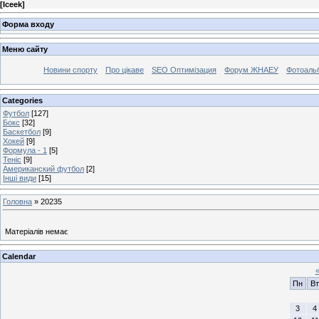
[
Iceek
]
Форма входу
Меню сайту
Новини спорту
Про цікаве
SEO Оптимізация
Форум ЖНАЕУ
Фотоаль
Categories
Футбол
[127]
Бокс
[32]
Баскетбол
[9]
Хокей
[9]
Формула - 1
[5]
Теніс
[9]
Американский футбол
[2]
Інші види
[15]
Головна
»
20235
Матеріалів немає
Calendar
Пн
Вт
3
4