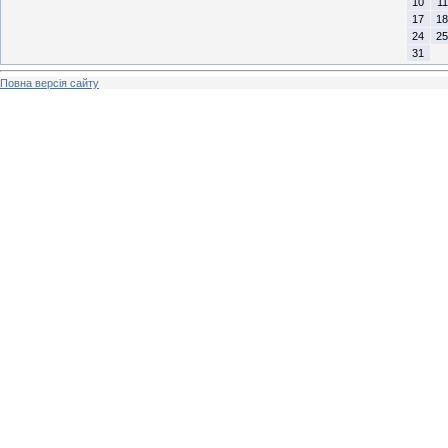
10
11
17
18
24
25
31
Повна версія сайту