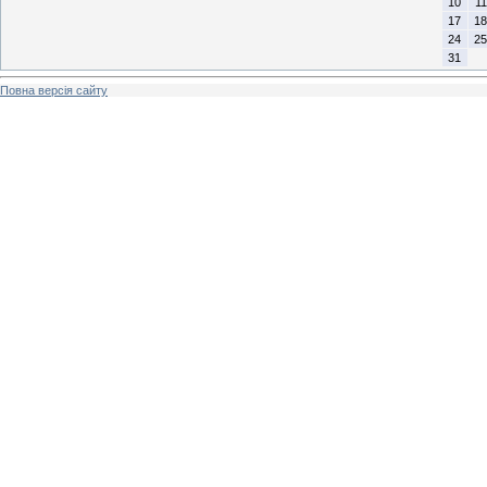
10
11
17
18
24
25
31
Повна версія сайту