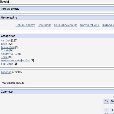
[
Iceek
]
Форма входу
Меню сайту
Новини спорту
Про цікаве
SEO Оптимізация
Форум ЖНАЕУ
Фотоаль
Categories
Футбол
[127]
Бокс
[32]
Баскетбол
[9]
Хокей
[9]
Формула - 1
[5]
Теніс
[9]
Американский футбол
[2]
Інші види
[15]
Головна
»
22115
Матеріалів немає
Calendar
Пн
Вт
3
4