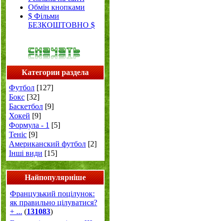
Обмін кнопками
$ Фільми
БЕЗКОШТОВНО $
Категории раздела
Футбол
[127]
Бокс
[32]
Баскетбол
[9]
Хокей
[9]
Формула - 1
[5]
Теніс
[9]
Американский футбол
[2]
Інші види
[15]
Найпопулярніше
Французький поцілунок:
як правильно цілуватися?
+ ...
(
131083
)