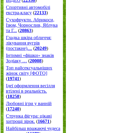
ВІДЕО
(
22336
)
Спортивні автомобілі
екстра-класу
(
22133
)
Cухофрукти. Абрикоси,
Ізюм, Чорнослив, Яблука
та Г...
(
20863
)
Гладка шкіра обличчя:
лікування вугрів
(постакне)....
(
20249
)
Інтимні «фішки» знаків
Зодіаку …
(
20008
)
Топ найсексуальніших
жінок світу [ФОТО]
(
19741
)
Ідеї оформлення весілля
втілені в реальність.
(
18258
)
Любовні ігри у ванній
(
17240
)
Струнка фігура: цікаві
хитрощі зірок.
(
16671
)
Найбільш вражаючі чудеса