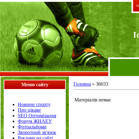
Че
I
Головна
»
36033
Меню сайту
Матеріалів немає
Новини спорту
Про цікаве
SEO Оптимізация
Форум ЖНАЕУ
Фотоальбоми
Зворотний зв'язок
Реклама на сайті