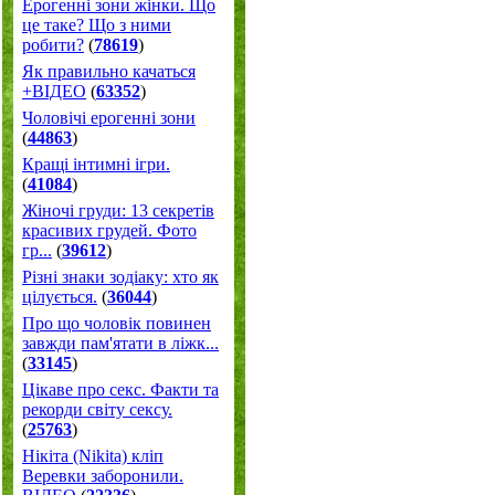
Ерогенні зони жінки. Що
це таке? Що з ними
робити?
(
78619
)
Як правильно качаться
+ВІДЕО
(
63352
)
Чоловічі ерогенні зони
(
44863
)
Кращі інтимні ігри.
(
41084
)
Жіночі груди: 13 секретів
красивих грудей. Фото
гр...
(
39612
)
Різні знаки зодіаку: хто як
цілується.
(
36044
)
Про що чоловік повинен
завжди пам'ятати в ліжк...
(
33145
)
Цікаве про секс. Факти та
рекорди світу сексу.
(
25763
)
Нікіта (Nikita) кліп
Веревки заборонили.