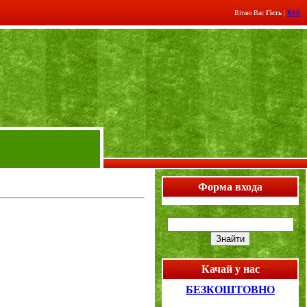
Вітаю Вас
Гість
|
RSS
Форма входа
Качай у нас
БЕЗКОШТОВНО