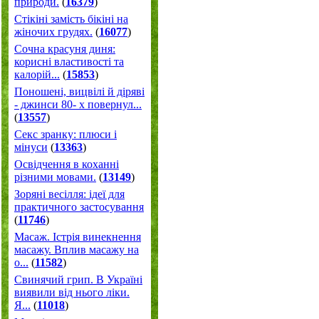
природи.
(
16379
)
Стікіні замість бікіні на
жіночих грудях.
(
16077
)
Сочна красуня диня:
корисні властивості та
калорій...
(
15853
)
Поношені, вицвілі й діряві
- джинси 80- х повернул...
(
13557
)
Секс зранку: плюси і
мінуси
(
13363
)
Освідчення в коханні
різними мовами.
(
13149
)
Зоряні весілля: ідеї для
практичного застосування
(
11746
)
Масаж. Істрія винекнення
масажу. Вплив масажу на
о...
(
11582
)
Свинячий грип. В Україні
виявили від нього ліки.
Я...
(
11018
)