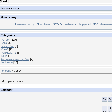
[
Iceek
]
Форма входу
Меню сайту
Новини спорту
Про цікаве
SEO Оптимізация
Форум ЖНАЕУ
Фотоаль
Categories
Футбол
[127]
Бокс
[32]
Баскетбол
[9]
Хокей
[9]
Формула - 1
[5]
Теніс
[9]
Американский футбол
[2]
Інші види
[15]
Головна
»
39594
Матеріалів немає
Calendar
Пн
Вт
3
4