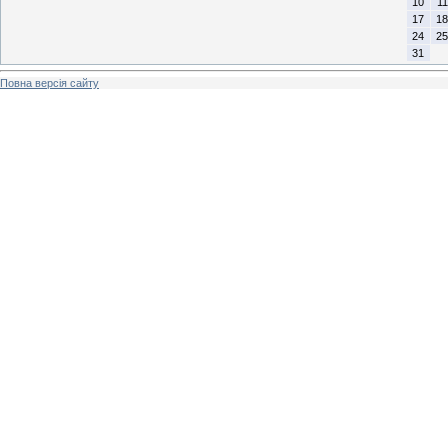
10
11
17
18
24
25
31
Повна версія сайту