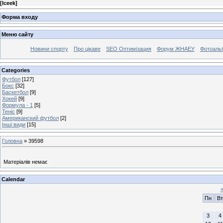
[
Iceek
]
Форма входу
Меню сайту
Новини спорту
Про цікаве
SEO Оптимізация
Форум ЖНАЕУ
Фотоаль
Categories
Футбол
[127]
Бокс
[32]
Баскетбол
[9]
Хокей
[9]
Формула - 1
[5]
Теніс
[9]
Американский футбол
[2]
Інші види
[15]
Головна
»
39598
Матеріалів немає
Calendar
Пн
Вт
3
4