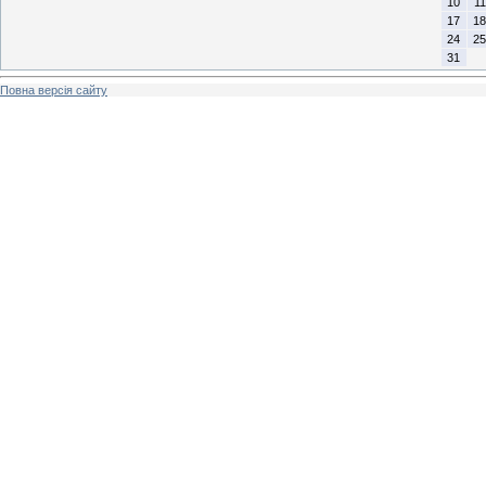
10
11
17
18
24
25
31
Повна версія сайту