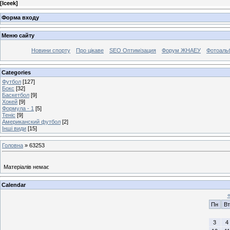
[
Iceek
]
Форма входу
Меню сайту
Новини спорту
Про цікаве
SEO Оптимізация
Форум ЖНАЕУ
Фотоаль
Categories
Футбол
[127]
Бокс
[32]
Баскетбол
[9]
Хокей
[9]
Формула - 1
[5]
Теніс
[9]
Американский футбол
[2]
Інші види
[15]
Головна
»
63253
Матеріалів немає
Calendar
Пн
Вт
3
4