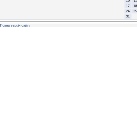
10
11
17
18
24
25
31
Повна версія сайту