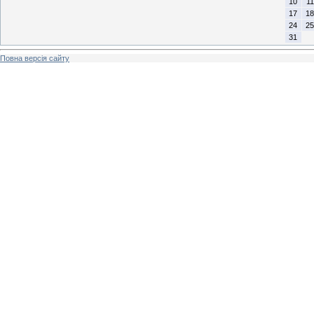
10
11
17
18
24
25
31
Повна версія сайту