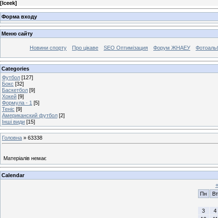
[
Iceek
]
Форма входу
Меню сайту
Новини спорту
Про цікаве
SEO Оптимізация
Форум ЖНАЕУ
Фотоаль
Categories
Футбол
[127]
Бокс
[32]
Баскетбол
[9]
Хокей
[9]
Формула - 1
[5]
Теніс
[9]
Американский футбол
[2]
Інші види
[15]
Головна
»
63338
Матеріалів немає
Calendar
Пн
Вт
3
4