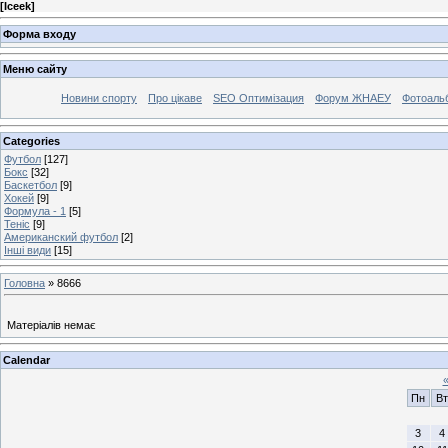
[
Iceek
]
Форма входу
Меню сайту
Новини спорту
Про цікаве
SEO Оптимізация
Форум ЖНАЕУ
Фотоаль
Categories
Футбол
[127]
Бокс
[32]
Баскетбол
[9]
Хокей
[9]
Формула - 1
[5]
Теніс
[9]
Американский футбол
[2]
Інші види
[15]
Головна
»
8666
Матеріалів немає
Calendar
Пн
Вт
3
4