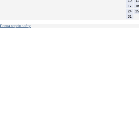
10
11
17
18
24
25
31
Повна версія сайту