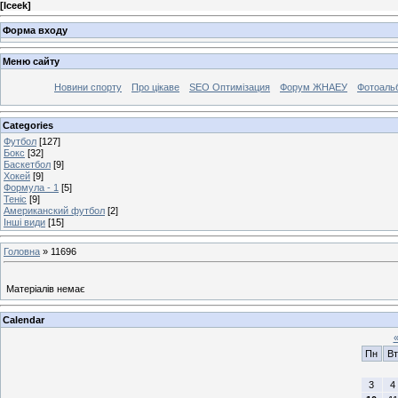
[
Iceek
]
Форма входу
Меню сайту
Новини спорту
Про цікаве
SEO Оптимізация
Форум ЖНАЕУ
Фотоаль
Categories
Футбол
[127]
Бокс
[32]
Баскетбол
[9]
Хокей
[9]
Формула - 1
[5]
Теніс
[9]
Американский футбол
[2]
Інші види
[15]
Головна
»
11696
Матеріалів немає
Calendar
Пн
Вт
3
4