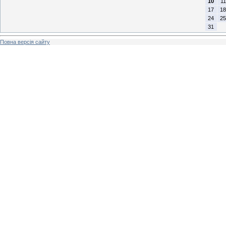
10
11
17
18
24
25
31
Повна версія сайту