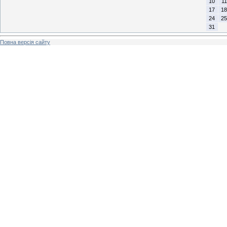
10
11
17
18
24
25
31
Повна версія сайту