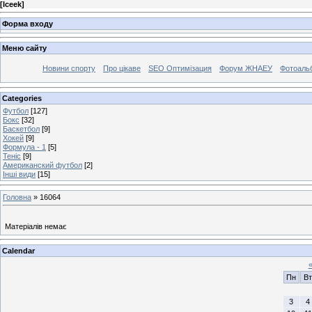
[
Iceek
]
Форма входу
Меню сайту
Новини спорту
Про цікаве
SEO Оптимізация
Форум ЖНАЕУ
Фотоаль
Categories
Футбол
[127]
Бокс
[32]
Баскетбол
[9]
Хокей
[9]
Формула - 1
[5]
Теніс
[9]
Американский футбол
[2]
Інші види
[15]
Головна
»
16064
Матеріалів немає
Calendar
Пн
Вт
3
4