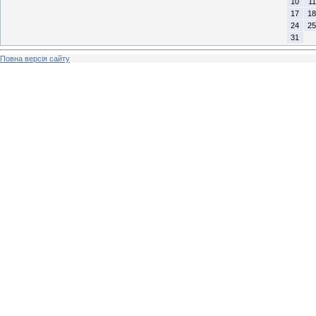
10
11
17
18
24
25
31
Повна версія сайту