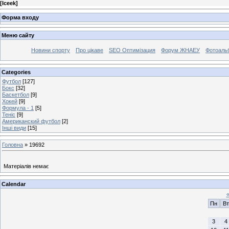
[
Iceek
]
Форма входу
Меню сайту
Новини спорту
Про цікаве
SEO Оптимізация
Форум ЖНАЕУ
Фотоаль
Categories
Футбол
[127]
Бокс
[32]
Баскетбол
[9]
Хокей
[9]
Формула - 1
[5]
Теніс
[9]
Американский футбол
[2]
Інші види
[15]
Головна
»
19692
Матеріалів немає
Calendar
Пн
Вт
3
4