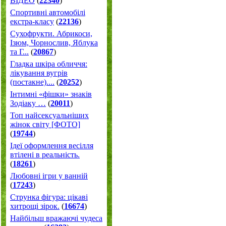
ВІДЕО
(
22340
)
Спортивні автомобілі
екстра-класу
(
22136
)
Cухофрукти. Абрикоси,
Ізюм, Чорнослив, Яблука
та Г...
(
20867
)
Гладка шкіра обличчя:
лікування вугрів
(постакне)....
(
20252
)
Інтимні «фішки» знаків
Зодіаку …
(
20011
)
Топ найсексуальніших
жінок світу [ФОТО]
(
19744
)
Ідеї оформлення весілля
втілені в реальність.
(
18261
)
Любовні ігри у ванній
(
17243
)
Струнка фігура: цікаві
хитрощі зірок.
(
16674
)
Найбільш вражаючі чудеса