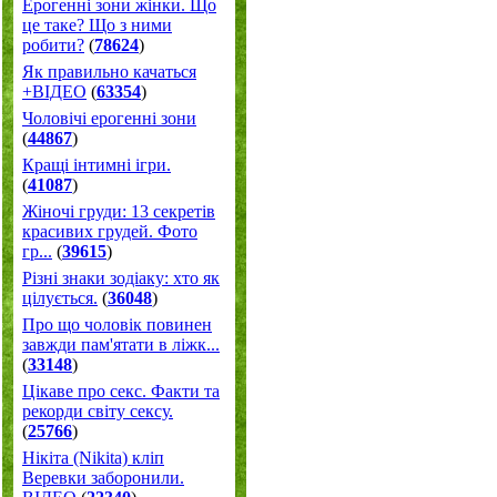
Ерогенні зони жінки. Що
це таке? Що з ними
робити?
(
78624
)
Як правильно качаться
+ВІДЕО
(
63354
)
Чоловічі ерогенні зони
(
44867
)
Кращі інтимні ігри.
(
41087
)
Жіночі груди: 13 секретів
красивих грудей. Фото
гр...
(
39615
)
Різні знаки зодіаку: хто як
цілується.
(
36048
)
Про що чоловік повинен
завжди пам'ятати в ліжк...
(
33148
)
Цікаве про секс. Факти та
рекорди світу сексу.
(
25766
)
Нікіта (Nikita) кліп
Веревки заборонили.