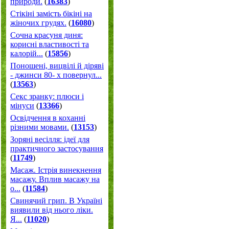
природи.
(
16383
)
Стікіні замість бікіні на
жіночих грудях.
(
16080
)
Сочна красуня диня:
корисні властивості та
калорій...
(
15856
)
Поношені, вицвілі й діряві
- джинси 80- х повернул...
(
13563
)
Секс зранку: плюси і
мінуси
(
13366
)
Освідчення в коханні
різними мовами.
(
13153
)
Зоряні весілля: ідеї для
практичного застосування
(
11749
)
Масаж. Істрія винекнення
масажу. Вплив масажу на
о...
(
11584
)
Свинячий грип. В Україні
виявили від нього ліки.
Я...
(
11020
)