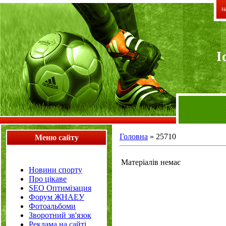
Не
I
Головна
»
25710
Меню сайту
Матеріалів немає
Новини спорту
Про цікаве
SEO Оптимізация
Форум ЖНАЕУ
Фотоальбоми
Зворотний зв'язок
Реклама на сайті