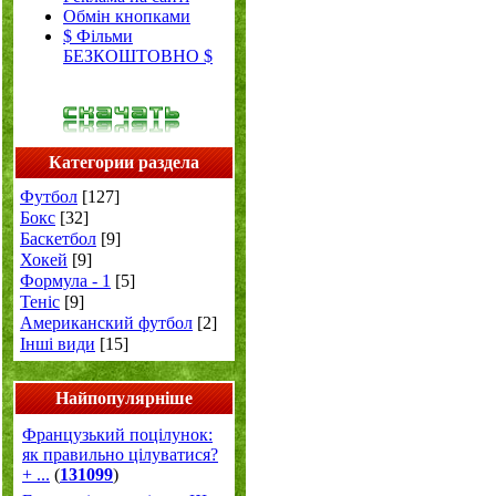
Обмін кнопками
$ Фільми
БЕЗКОШТОВНО $
Категории раздела
Футбол
[127]
Бокс
[32]
Баскетбол
[9]
Хокей
[9]
Формула - 1
[5]
Теніс
[9]
Американский футбол
[2]
Інші види
[15]
Найпопулярніше
Французький поцілунок:
як правильно цілуватися?
+ ...
(
131099
)