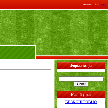
Вітаю Вас
Гість
|
RSS
Форма входа
Качай у нас
БЕЗКОШТОВНО