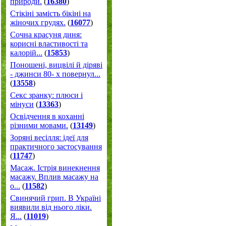
природи.
(
16380
)
Стікіні замість бікіні на
жіночих грудях.
(
16077
)
Сочна красуня диня:
корисні властивості та
калорій...
(
15853
)
Поношені, вицвілі й діряві
- джинси 80- х повернул...
(
13558
)
Секс зранку: плюси і
мінуси
(
13363
)
Освідчення в коханні
різними мовами.
(
13149
)
Зоряні весілля: ідеї для
практичного застосування
(
11747
)
Масаж. Істрія винекнення
масажу. Вплив масажу на
о...
(
11582
)
Свинячий грип. В Україні
виявили від нього ліки.
Я...
(
11019
)