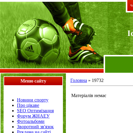
Че
I
Головна
»
19732
Меню сайту
Матеріалів немає
Новини спорту
Про цікаве
SEO Оптимізация
Форум ЖНАЕУ
Фотоальбоми
Зворотний зв'язок
Реклама на сайті