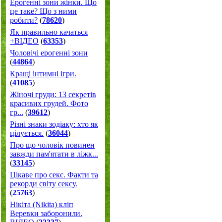
Ерогенні зони жінки. Що
це таке? Що з ними
робити?
(
78620
)
Як правильно качаться
+ВІДЕО
(
63353
)
Чоловічі ерогенні зони
(
44864
)
Кращі інтимні ігри.
(
41085
)
Жіночі груди: 13 секретів
красивих грудей. Фото
гр...
(
39612
)
Різні знаки зодіаку: хто як
цілується.
(
36044
)
Про що чоловік повинен
завжди пам'ятати в ліжк...
(
33145
)
Цікаве про секс. Факти та
рекорди світу сексу.
(
25763
)
Нікіта (Nikita) кліп
Веревки заборонили.