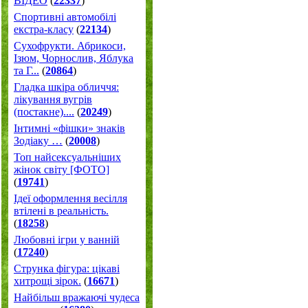
ВІДЕО
(
22337
)
Спортивні автомобілі
екстра-класу
(
22134
)
Cухофрукти. Абрикоси,
Ізюм, Чорнослив, Яблука
та Г...
(
20864
)
Гладка шкіра обличчя:
лікування вугрів
(постакне)....
(
20249
)
Інтимні «фішки» знаків
Зодіаку …
(
20008
)
Топ найсексуальніших
жінок світу [ФОТО]
(
19741
)
Ідеї оформлення весілля
втілені в реальність.
(
18258
)
Любовні ігри у ванній
(
17240
)
Струнка фігура: цікаві
хитрощі зірок.
(
16671
)
Найбільш вражаючі чудеса