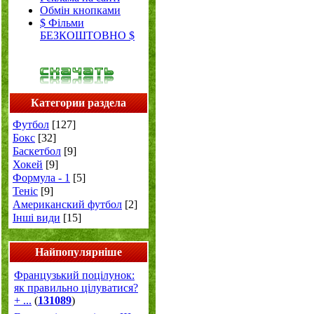
Обмін кнопками
$ Фільми
БЕЗКОШТОВНО $
Категории раздела
Футбол
[127]
Бокс
[32]
Баскетбол
[9]
Хокей
[9]
Формула - 1
[5]
Теніс
[9]
Американский футбол
[2]
Інші види
[15]
Найпопулярніше
Французький поцілунок:
як правильно цілуватися?
+ ...
(
131089
)