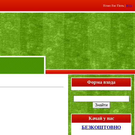
Вітаю Вас
Гість
|
RSS
Форма входа
Качай у нас
БЕЗКОШТОВНО