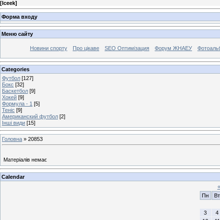
[
Iceek
]
Форма входу
Меню сайту
Новини спорту
Про цікаве
SEO Оптимізация
Форум ЖНАЕУ
Фотоаль
Categories
Футбол
[127]
Бокс
[32]
Баскетбол
[9]
Хокей
[9]
Формула - 1
[5]
Теніс
[9]
Американский футбол
[2]
Інші види
[15]
Головна
»
20853
Матеріалів немає
Calendar
Пн
Вт
3
4