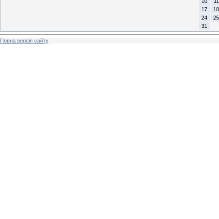
10
11
17
18
24
25
31
Повна версія сайту