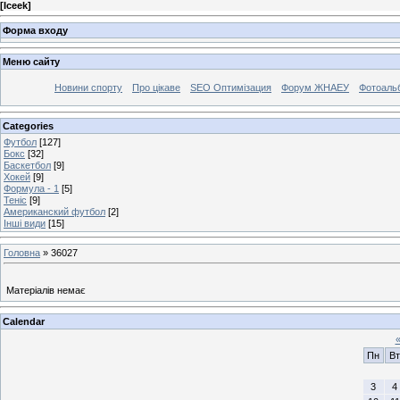
[
Iceek
]
Форма входу
Меню сайту
Новини спорту
Про цікаве
SEO Оптимізация
Форум ЖНАЕУ
Фотоаль
Categories
Футбол
[127]
Бокс
[32]
Баскетбол
[9]
Хокей
[9]
Формула - 1
[5]
Теніс
[9]
Американский футбол
[2]
Інші види
[15]
Головна
»
36027
Матеріалів немає
Calendar
Пн
Вт
3
4