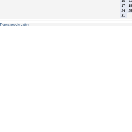
10
11
17
18
24
25
31
Повна версія сайту