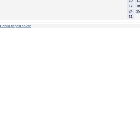
10
11
17
18
24
25
31
Повна версія сайту