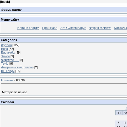
[
Iceek
]
Форма входу
Меню сайту
Новини спорту
Про цікаве
SEO Оптимізация
Форум ЖНАЕУ
Фотоаль
Categories
Футбол
[127]
Бокс
[32]
Баскетбол
[9]
Хокей
[9]
Формула - 1
[5]
Теніс
[9]
Американский футбол
[2]
Інші види
[15]
Головна
»
63339
Матеріалів немає
Calendar
Пн
Вт
3
4