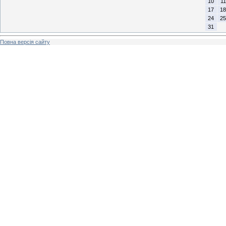
10
11
17
18
24
25
31
Повна версія сайту