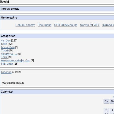
[
Iceek
]
Форма входу
Меню сайту
Новини спорту
Про цікаве
SEO Оптимізация
Форум ЖНАЕУ
Фотоаль
Categories
Футбол
[127]
Бокс
[32]
Баскетбол
[9]
Хокей
[9]
Формула - 1
[5]
Теніс
[9]
Американский футбол
[2]
Інші види
[15]
Головна
»
19996
Матеріалів немає
Calendar
Пн
Вт
3
4