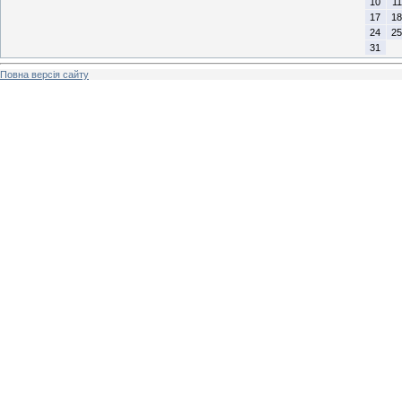
10
11
17
18
24
25
31
Повна версія сайту