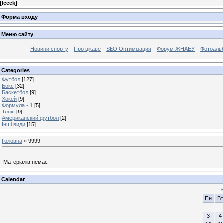
[
Iceek
]
Форма входу
Меню сайту
Новини спорту
Про цікаве
SEO Оптимізация
Форум ЖНАЕУ
Фотоаль
Categories
Футбол
[127]
Бокс
[32]
Баскетбол
[9]
Хокей
[9]
Формула - 1
[5]
Теніс
[9]
Американский футбол
[2]
Інші види
[15]
Головна
»
9999
Матеріалів немає
Calendar
Пн
Вт
3
4