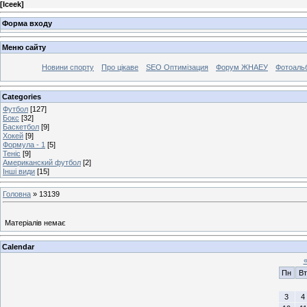
[
Iceek
]
Форма входу
Меню сайту
Новини спорту
Про цікаве
SEO Оптимізация
Форум ЖНАЕУ
Фотоаль
Categories
Футбол
[127]
Бокс
[32]
Баскетбол
[9]
Хокей
[9]
Формула - 1
[5]
Теніс
[9]
Американский футбол
[2]
Інші види
[15]
Головна
»
13139
Матеріалів немає
Calendar
Пн
Вт
3
4