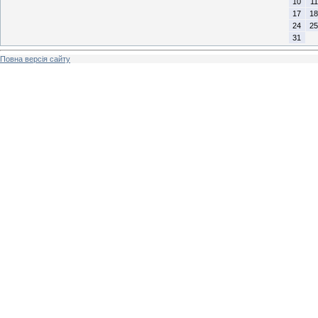
10
11
17
18
24
25
31
Повна версія сайту