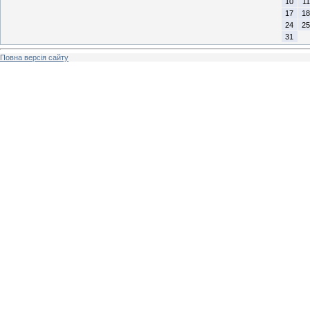
10
11
17
18
24
25
31
Повна версія сайту