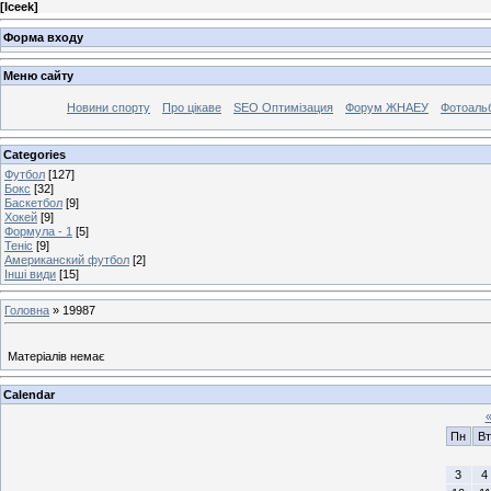
[
Iceek
]
Форма входу
Меню сайту
Новини спорту
Про цікаве
SEO Оптимізация
Форум ЖНАЕУ
Фотоаль
Categories
Футбол
[127]
Бокс
[32]
Баскетбол
[9]
Хокей
[9]
Формула - 1
[5]
Теніс
[9]
Американский футбол
[2]
Інші види
[15]
Головна
»
19987
Матеріалів немає
Calendar
Пн
Вт
3
4