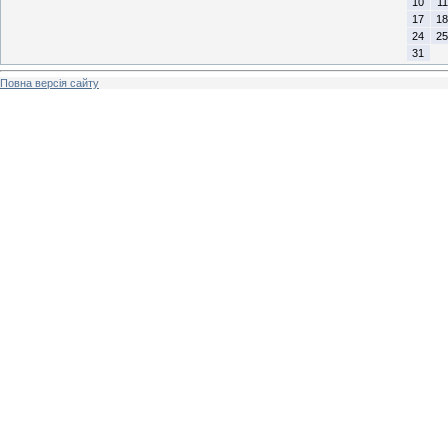
10
11
17
18
24
25
31
Повна версія сайту