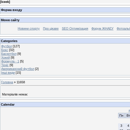
[
Iceek
]
Форма входу
Меню сайту
Новини спорту
Про цікаве
SEO Оптимізация
Форум ЖНАЕУ
Фотоаль
Categories
Футбол
[127]
Бокс
[32]
Баскетбол
[9]
Хокей
[9]
Формула - 1
[5]
Теніс
[9]
Американский футбол
[2]
Інші види
[15]
Головна
»
11658
Матеріалів немає
Calendar
Пн
Вт
3
4