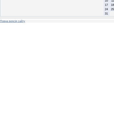
10
11
17
18
24
25
31
Повна версія сайту