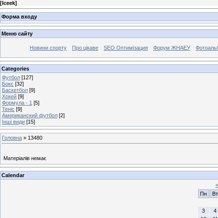
[
Iceek
]
Форма входу
Меню сайту
Новини спорту
Про цікаве
SEO Оптимізация
Форум ЖНАЕУ
Фотоаль
Categories
Футбол
[127]
Бокс
[32]
Баскетбол
[9]
Хокей
[9]
Формула - 1
[5]
Теніс
[9]
Американский футбол
[2]
Інші види
[15]
Головна
»
13480
Матеріалів немає
Calendar
Пн
Вт
3
4