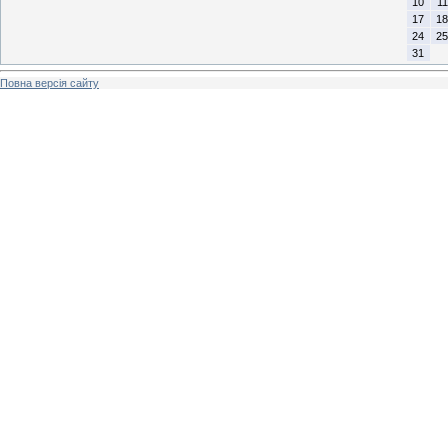
10
11
17
18
24
25
31
Повна версія сайту