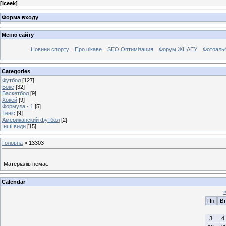
[
Iceek
]
Форма входу
Меню сайту
Новини спорту
Про цікаве
SEO Оптимізация
Форум ЖНАЕУ
Фотоаль
Categories
Футбол
[127]
Бокс
[32]
Баскетбол
[9]
Хокей
[9]
Формула - 1
[5]
Теніс
[9]
Американский футбол
[2]
Інші види
[15]
Головна
»
13303
Матеріалів немає
Calendar
Пн
Вт
3
4