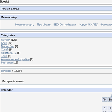
[
Iceek
]
Форма входу
Меню сайту
Новини спорту
Про цікаве
SEO Оптимізация
Форум ЖНАЕУ
Фотоаль
Categories
Футбол
[127]
Бокс
[32]
Баскетбол
[9]
Хокей
[9]
Формула - 1
[5]
Теніс
[9]
Американский футбол
[2]
Інші види
[15]
Головна
»
13354
Матеріалів немає
Calendar
Пн
Вт
3
4