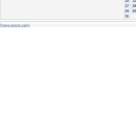
10
11
17
18
24
25
31
Повна версія сайту