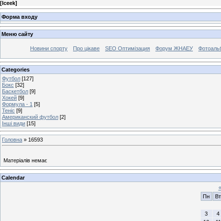
[
Iceek
]
Форма входу
Меню сайту
Новини спорту
Про цікаве
SEO Оптимізация
Форум ЖНАЕУ
Фотоаль
Categories
Футбол
[127]
Бокс
[32]
Баскетбол
[9]
Хокей
[9]
Формула - 1
[5]
Теніс
[9]
Американский футбол
[2]
Інші види
[15]
Головна
»
16593
Матеріалів немає
Calendar
Пн
Вт
3
4