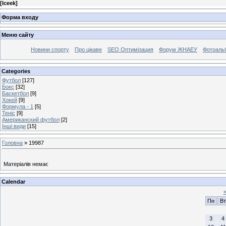
[
Iceek
]
Форма входу
Меню сайту
Новини спорту
Про цікаве
SEO Оптимізация
Форум ЖНАЕУ
Фотоаль
Categories
Футбол
[127]
Бокс
[32]
Баскетбол
[9]
Хокей
[9]
Формула - 1
[5]
Теніс
[9]
Американский футбол
[2]
Інші види
[15]
Головна
»
19987
Матеріалів немає
Calendar
Пн
Вт
3
4