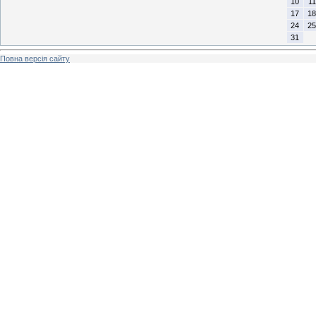
10
11
17
18
24
25
31
Повна версія сайту