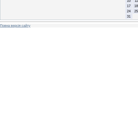
10
11
17
18
24
25
31
Повна версія сайту