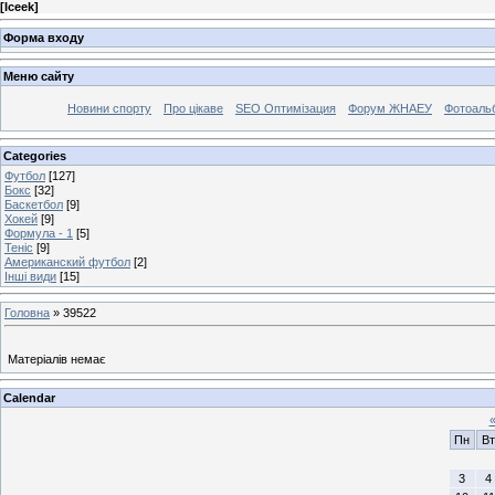
[
Iceek
]
Форма входу
Меню сайту
Новини спорту
Про цікаве
SEO Оптимізация
Форум ЖНАЕУ
Фотоаль
Categories
Футбол
[127]
Бокс
[32]
Баскетбол
[9]
Хокей
[9]
Формула - 1
[5]
Теніс
[9]
Американский футбол
[2]
Інші види
[15]
Головна
»
39522
Матеріалів немає
Calendar
Пн
Вт
3
4