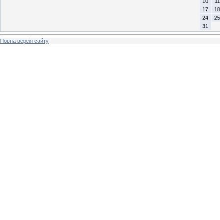
10
11
17
18
24
25
31
Повна версія сайту