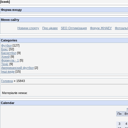
[
Iceek
]
Форма входу
Меню сайту
Новини спорту
Про цікаве
SEO Оптимізация
Форум ЖНАЕУ
Фотоаль
Categories
Футбол
[127]
Бокс
[32]
Баскетбол
[9]
Хокей
[9]
Формула - 1
[5]
Теніс
[9]
Американский футбол
[2]
Інші види
[15]
Головна
»
15843
Матеріалів немає
Calendar
Пн
Вт
3
4